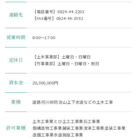
【電話番号】0824-44-2203
連絡先
【FAX番号】0824-44-3592
8:00～17:00
営業時間
【土木事業部】土曜日・日曜日
定休日
【竹事業部】土曜日・日曜日・祝日
20,000,000円
資本金
道路
河川
砂防
治山
上下水道などの土木工事
業種
土木工事業
とび
土工工事業
石工事業
鋼構造物工事業
舗装工事業
浚渫工事業
塗装工事業
許可業種
造園工事業
水道施設工事業