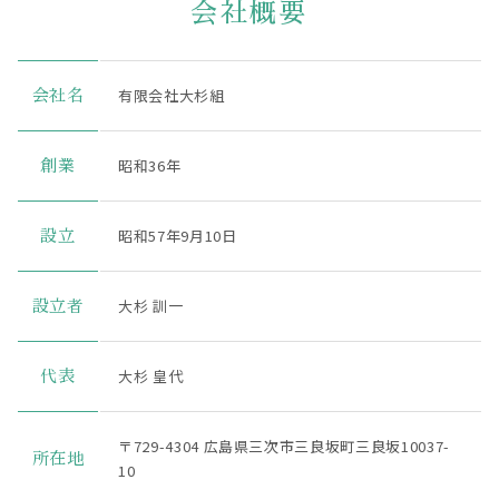
会社概要
有限会社大杉組
会社名
昭和36年
創業
昭和57年9月10日
設立
大杉 訓一
設立者
大杉 皇代
代表
〒729-4304 広島県三次市三良坂町三良坂10037-
所在地
10