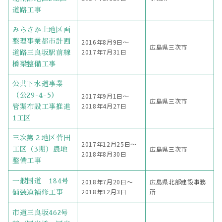
道路工事
みらさか土地区画
整理事業都市計画
2016年8月9日〜
広島県三次市
2017年7月31日
道路三良坂駅前線
橋梁整備工事
公共下水道事業
（公29-4-5）
2017年9月1日〜
広島県三次市
2018年4月27日
管渠布設工事推進
1工区
三次第２地区菅田
2017年12月25日〜
広島県三次市
工区（3期）農地
2018年8月30日
整備工事
一般国道 184号
2018年7月20日〜
広島県北部建設事務
2018年12月3日
所
舗装道補修工事
市道三良坂462号