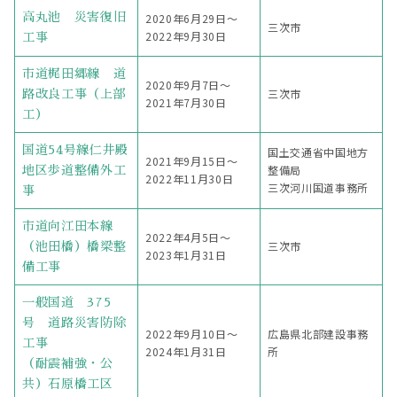
高丸池 災害復旧
2020年6月29日〜
三次市
2022年9月30日
工事
市道梶田郷線 道
2020年9月7日〜
三次市
路改良工事（上部
2021年7月30日
工）
国道54号線仁井殿
国土交通省中国地方
2021年9月15日〜
整備局
地区歩道整備外工
2022年11月30日
三次河川国道事務所
事
市道向江田本線
2022年4月5日〜
三次市
（池田橋）橋梁整
2023年1月31日
備工事
一般国道 375
号 道路災害防除
2022年9月10日〜
広島県北部建設事務
工事
2024年1月31日
所
（耐震補強・公
共）石原橋工区