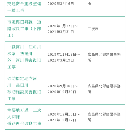
2020年3月16日
所
交通安全施設整備
一種工事
市道梶田郷線 道
2020年1月27日〜
三次市
路改良工事（下部
2021年3月31日
工）
一級河川 江の川
水系 抜湯川
2019年11月19日〜
広島県北部建設事務
2021年3月19日
所
外 河川災害復旧
工事
砂防指定地内河
川 長田川
2020年9月28日〜
広島県北部建設事務
2020年10月30日
所
砂防施設災害復旧
工事
主要地方道 三次
2020年12月15日〜
広島県北部建設事務
大和線
2021年10月22日
所
道路再生改良工事