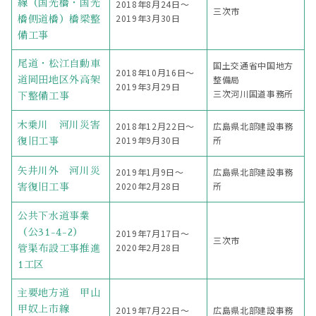
線（国光橋・国光
2018年8月24日〜
三次市
2019年3月30日
橋側道橋）橋梁整
備工事
尾道・松江自動車
国土交通省中国地方
2018年10月16日〜
整備局
道岡田地区外高架
2019年3月29日
三次河川国道事務所
下整備工事
木乗川 河川災害
2018年12月22日〜
広島県北部建設事務
2019年9月30日
所
復旧工事
矢井川外 河川災
2019年1月9日〜
広島県北部建設事務
2020年2月28日
所
害復旧工事
公共下水道事業
（公31-4-2）
2019年7月17日〜
三次市
2020年2月28日
管渠布設工事推進
1工区
主要地方道 甲山
甲奴上市線
2019年7月22日〜
広島県北部建設事務